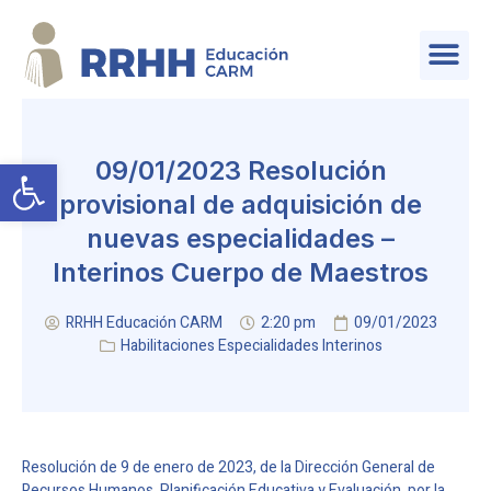
SERVICIO DE PLANIFICACIÓN Y PROVISIÓN DE EFECTIVOS
Abrir barra de herramientas
09/01/2023 Resolución
provisional de adquisición de
nuevas especialidades –
Interinos Cuerpo de Maestros
RRHH Educación CARM
2:20 pm
09/01/2023
Habilitaciones Especialidades Interinos
Resolución de 9 de enero de 2023, de la Dirección General de
Recursos Humanos, Planificación Educativa y Evaluación, por la