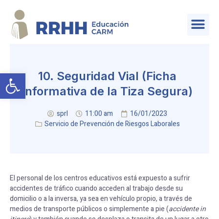
SERVICIO DE PLANIFICACIÓN Y PROVISIÓN DE EFECTIVOS
Abrir barra de herramientas
10. Seguridad Vial (Ficha
informativa de la Tiza Segura)
sprl
11:00 am
16/01/2023
Servicio de Prevención de Riesgos Laborales
El personal de los centros educativos está expuesto a sufrir
accidentes de tráfico cuando acceden al trabajo desde su
domicilio o a la inversa, ya sea en vehículo propio, a través de
medios de transporte públicos o simplemente a pie (
accidente in