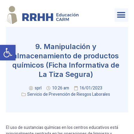
SERVICIO DE PLANIFICACIÓN Y PROVISIÓN DE EFECTIVOS
Abrir barra de herramientas
9. Manipulación y
almacenamiento de productos
químicos (Ficha Informativa de
La Tiza Segura)
sprl
10:26 am
16/01/2023
Servicio de Prevención de Riesgos Laborales
El uso de sustancias químicas en los centros educativos está
principalmente centrada en las operaciones de limpieza y