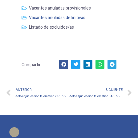
Vacantes anuladas provisionales
Vacantes anuladas definitivas
Listado de excluidos/as
Compartir :
ANTERIOR
SIGUIENTE
Acto adjudicación telemático 21/05/2025 Interinos pertenecientes a los cuerpos de Secundaria, EOI y Otros
Acto adjudicación telemático 04/06/2025 Interinos pertenecientes a los cuerpos de Secundaria, EOI y Otros