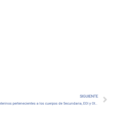
SIGUIENTE
Acto adjudicación telemático 04/06/2025 Interinos pertenecientes a los cuerpos de Secundaria, EOI y Otros