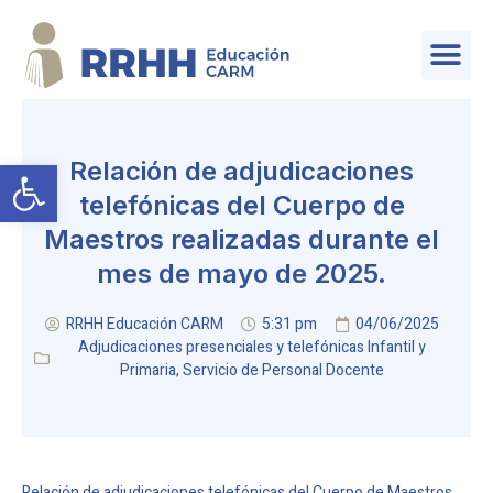
SERVICIO DE PLANIFICACIÓN Y PROVISIÓN DE EFECTIVOS
Abrir barra de herramientas
Relación de adjudicaciones
telefónicas del Cuerpo de
Maestros realizadas durante el
mes de mayo de 2025.
RRHH Educación CARM
5:31 pm
04/06/2025
Adjudicaciones presenciales y telefónicas Infantil y
Primaria
,
Servicio de Personal Docente
Relación de adjudicaciones telefónicas del Cuerpo de Maestros