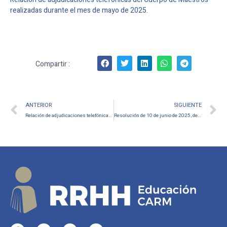
realizadas durante el mes de mayo de 2025.
Compartir :
ANTERIOR
SIGUIENTE
Relación de adjudicaciones telefónicas del Cuerpo de Enseñanza Secundaria y otros realizadas durante el mes de mayo de 2025Este enlace se abrirá en una nueva ventana
Resolución de 10 de junio de 2025, de la Dirección General de Recursos Humanos, Planificación Educativa e Innovación por la que se publica la relación provisional de aspirantes seleccionados para obtener permisos parcialmente retribuidos