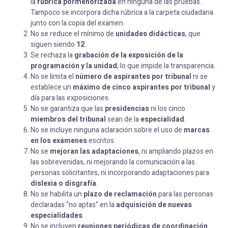
la
rúbrica pormenorizada
en ninguna de las pruebas.
Tampoco se incorpora dicha rúbrica a la carpeta ciudadana
junto con la copia del examen.
No se reduce el mínimo de
unidades didácticas
, que
siguen siendo
12
.
Se rechaza la
grabación de la exposición de la
programación y la unidad
, lo que impide la transparencia.
No se limita el
número de aspirantes por tribunal
ni se
establece un
máximo de cinco aspirantes por tribunal
y
día para las exposiciones.
No se garantiza que las
presidencias
ni los cinco
miembros del tribunal
sean de la
especialidad
.
No se incluye ninguna aclaración sobre el uso de
marcas
en los exámenes
escritos.
No se
mejoran las adaptaciones
, ni ampliando plazos en
las sobrevenidas, ni mejorando la comunicación a las
personas solicitantes, ni incorporando adaptaciones para
dislexia o disgrafía
.
No se habilita un
plazo de reclamación
para las personas
declaradas “no aptas” en la
adquisición de nuevas
especialidades
.
No se incluyen
reuniones periódicas de coordinación