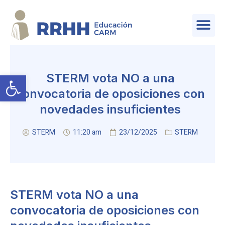
SERVICIO DE PLANIFICACIÓN Y PROVISIÓN DE EFECTIVOS
Abrir barra de herramientas
STERM vota NO a una
convocatoria de oposiciones con
novedades insuficientes
STERM
11:20 am
23/12/2025
STERM
STERM vota NO a una
convocatoria de oposiciones con