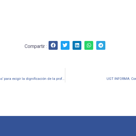
Compartir :
UGT Enseñanza lanza una campaña de ‘píldoras informativas’ para exigir la dignificación de la profesión docente
UGT INFORMA: Conv