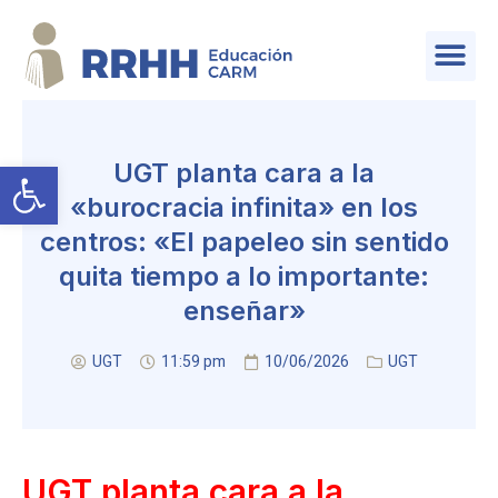
SERVICIO DE PLANIFICACIÓN Y PROVISIÓN DE EFECTIVOS
Abrir barra de herramientas
UGT planta cara a la
«burocracia infinita» en los
centros: «El papeleo sin sentido
quita tiempo a lo importante:
enseñar»
UGT
11:59 pm
10/06/2026
UGT
UGT planta cara a la