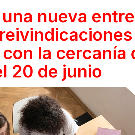
 una nueva entre
reivindicaciones
 con la cercanía 
 20 de junio