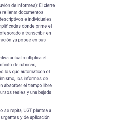
luvión de informes): El cierre
de rellenar documentos
descriptivos e individuales
implificadas donde prime el
rofesorado a transcribir en
tración ya posee en sus
iva actual multiplica el
nfinito de rúbricas,
s los que automaticen el
imismo, los informes de
en absorber el tiempo libre
ecursos reales y una bajada
o se repita, UGT plantea a
urgentes y de aplicación