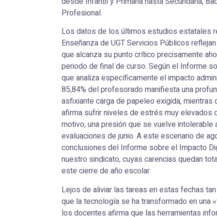
desde Infantil y Primaria hasta Secundaria, Ba
Profesional.
Los datos de los últimos estudios estatales r
Enseñanza de UGT Servicios Públicos reflejan 
que alcanza su punto crítico precisamente aho
periodo de final de curso. Según el Informe so
que analiza específicamente el impacto adminis
85,84% del profesorado manifiesta una profund
asfixiante carga de papeleo exigida, mientras
afirma sufrir niveles de estrés muy elevados 
motivo; una presión que se vuelve intolerable 
evaluaciones de junio. A este escenario de a
conclusiones del Informe sobre el Impacto Digi
nuestro sindicato, cuyas carencias quedan tot
este cierre de año escolar.
Lejos de aliviar las tareas en estas fechas ta
que la tecnología se ha transformado en una «
los docentes afirma que las herramientas inf