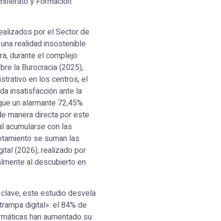
chillerato y Formación
ealizados por el Sector de
una realidad insostenible
ra, durante el complejo
bre la Burocracia (2025),
trativo en los centros, el
a insatisfacción ante la
 que un alarmante 72,45%
de manera directa por este
al acumularse con las
gotamiento se suman las
tal (2026), realizado por
almente al descubierto en
n clave, este estudio desvela
trampa digital»: el 84% de
ormáticas han aumentado su