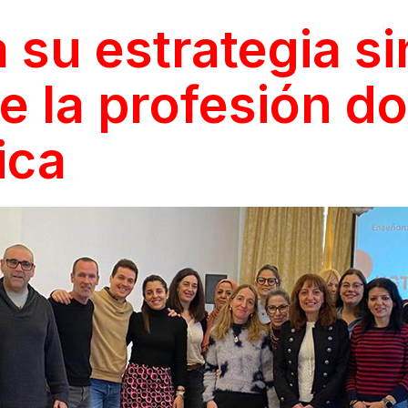
su estrategia si
e la profesión do
ica