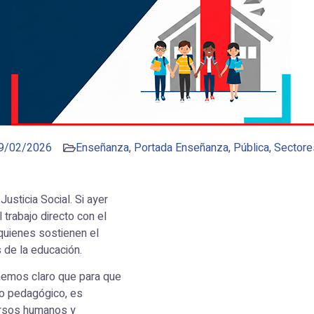
9/02/2026
Enseñanza
,
Portada Enseñanza
,
Pública
,
Sectore
usticia Social. Si ayer
 trabajo directo con el
quienes sostienen el
s de la educación.
emos claro que para que
eo pedagógico, es
cursos humanos y