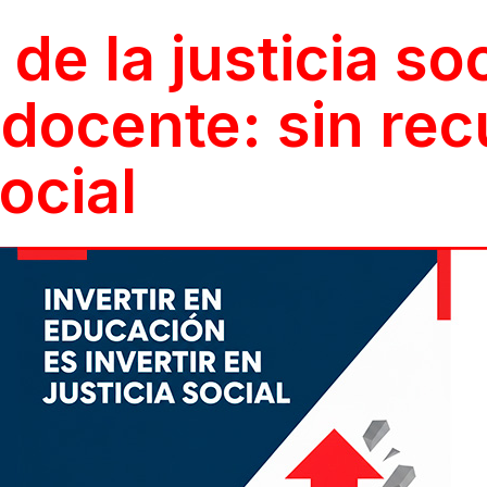
 la justicia soci
docente: sin rec
social