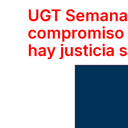
UGT Semana de
compromiso 
hay justicia 