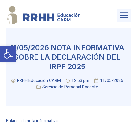
SERVICIO DE PLANIFICACIÓN Y PROVISIÓN DE EFECTIVOS
Abrir barra de herramientas
11/05/2026 NOTA INFORMATIVA
SOBRE LA DECLARACIÓN DEL
IRPF 2025
RRHH Educación CARM
12:53 pm
11/05/2026
Servicio de Personal Docente
Enlace a la nota informativa