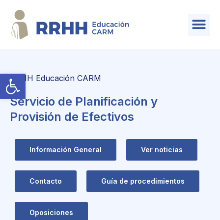
SERVICIO DE PLANIFICACIÓN Y PROVISIÓN DE EFECTIVOS
Abrir barra de herramientas
RRHH Educación CARM
Servicio de Planificación y
Provisión de Efectivos
Información General
Ver noticias
Contacto
Guía de procedimientos
Oposiciones