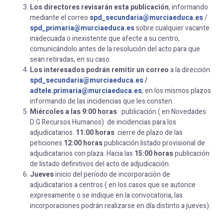
Los directores revisarán esta publicación
, informando
mediante el correo
spd_secundaria@murciaeduca.es
/
spd_primaria@murciaeduca.es
sobre cualquier vacante
inadecuada o inexistente que afecte a su centro,
comunicándolo antes de la resolución del acto para que
sean retiradas, en su caso.
Los interesados podrán remitir un correo
a la dirección
spd_secundaria@murciaeduca.es
/
adtele.primaria@murciaeduca.es
, en los mismos plazos
informando de las incidencias que les consten.
Miércoles a las 9:00 horas
publicación ( en Novedades
D.G Recursos Humanos) de incidencias para los
adjudicatarios.
11:00
horas
cierre de plazo de las
peticiones.
12:00 horas
publicación listado provisional de
adjudicatarios con plaza. Hacia las
15:00 horas
publicación
de listado definitivos del acto de adjudicación.
Jueves
inicio del período de incorporación de
adjudicatarios a centros ( en los casos que se autorice
expresamente o se indique en la convocatoria, las
incorporaciones podrán realizarse en día distinto a jueves).