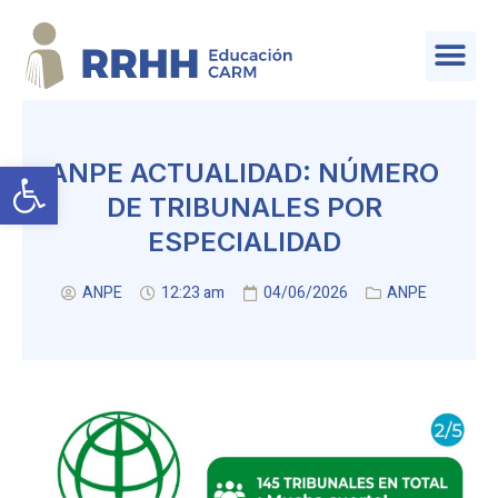
SERVICIO DE PLANIFICACIÓN Y PROVISIÓN DE EFECTIVOS
Abrir barra de herramientas
ANPE ACTUALIDAD: NÚMERO
DE TRIBUNALES POR
ESPECIALIDAD
ANPE
12:23 am
04/06/2026
ANPE