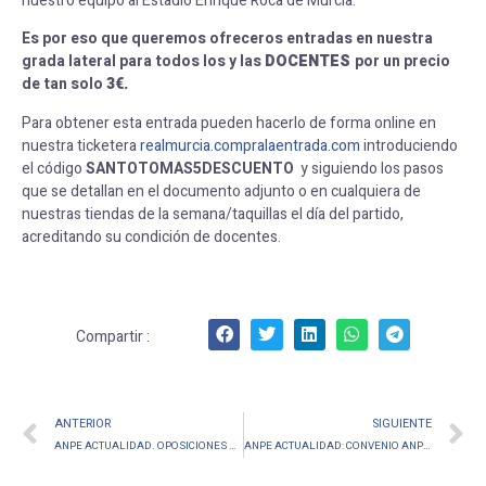
nuestro equipo al Estadio Enrique Roca de Murcia.
Es por eso que queremos ofreceros entradas en nuestra
grada lateral para todos los y las
DOCENTES
por un precio
de tan solo
3€.
Para obtener esta entrada pueden hacerlo de forma online en
nuestra ticketera
realmurcia.compralaentrada.com
introduciendo
el código
SANTOTOMAS5DESCUENTO
y siguiendo los pasos
que se detallan en el documento adjunto o en cualquiera de
nuestras tiendas de la semana/taquillas el día del partido,
acreditando su condición de docentes.
Compartir :
ANTERIOR
SIGUIENTE
ANPE ACTUALIDAD. OPOSICIONES MAESTROS: ANPE EXIGE CLARIFICAR TERMINOLOGÍA.
ANPE ACTUALIDAD: CONVENIO ANPE – REAL MURCIA