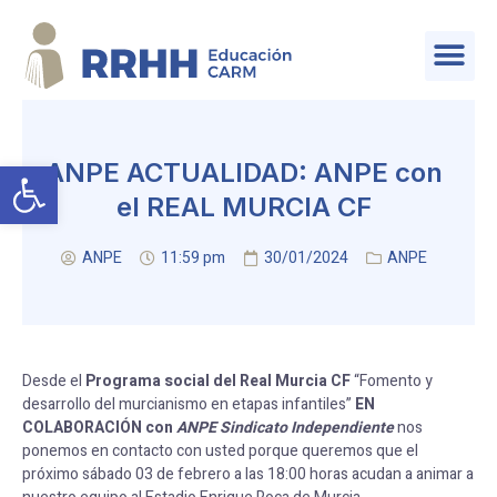
SERVICIO DE PLANIFICACIÓN Y PROVISIÓN DE EFECTIVOS
Abrir barra de herramientas
ANPE ACTUALIDAD: ANPE con
el REAL MURCIA CF
ANPE
11:59 pm
30/01/2024
ANPE
Desde el
Programa social del Real Murcia CF
“Fomento y
desarrollo del murcianismo en etapas infantiles”
EN
COLABORACIÓN con
ANPE Sindicato Independiente
nos
ponemos en contacto con usted porque queremos que el
próximo sábado 03 de febrero a las 18:00 horas acudan a animar a