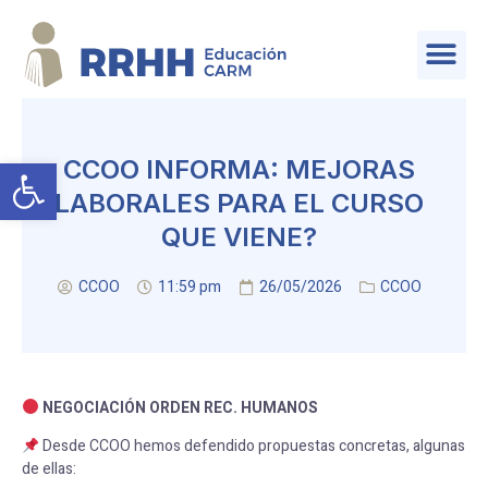
SERVICIO DE PLANIFICACIÓN Y PROVISIÓN DE EFECTIVOS
Abrir barra de herramientas
CCOO INFORMA: MEJORAS
LABORALES PARA EL CURSO
QUE VIENE?
CCOO
11:59 pm
26/05/2026
CCOO
NEGOCIACIÓN ORDEN REC. HUMANOS
Desde CCOO hemos defendido propuestas concretas, algunas
de ellas: