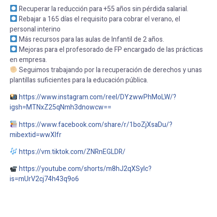
Recuperar la reducción para +55 años sin pérdida salarial.
Rebajar a 165 días el requisito para cobrar el verano, el
personal interino
Más recursos para las aulas de Infantil de 2 años.
Mejoras para el profesorado de FP encargado de las prácticas
en empresa.
Seguimos trabajando por la recuperación de derechos y unas
plantillas suficientes para la educación pública.
https://www.instagram.com/reel/DYzwwPhMoLW/?
igsh=MTNxZ25qNmh3dnowcw==
https://www.facebook.com/share/r/1boZjXsaDu/?
mibextid=wwXIfr
https://vm.tiktok.com/ZNRnEGLDR/
https://youtube.com/shorts/m8hJ2qXSyIc?
is=mUrV2cj74h43q9o6