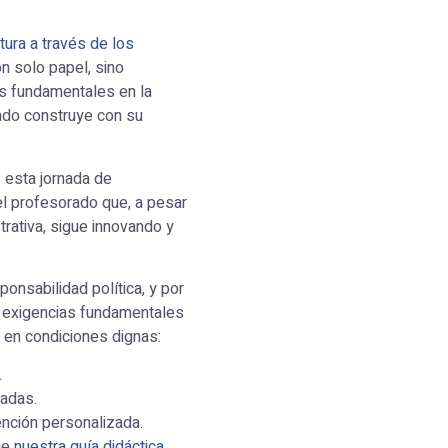
tura a través de los
n solo papel, sino
as fundamentales en la
rado construye con su
 esta jornada de
el profesorado que, a pesar
trativa, sigue innovando y
onsabilidad política, y por
s exigencias fundamentales
» en condiciones dignas:
.
zadas.
ención personalizada.
ue
nuestra guía didáctica