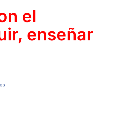
on el
uir, enseñar
res