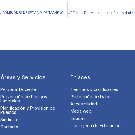
UGT MARTES 14 ABRIL 17H. ASAMBLEA TELEMÁTICA ABIERTA: COMISIONES DE SERVICIO, PERMANENCIAS…
Áreas y Servicios
Enlaces
Personal Docente
Términos y condiciones
Prevención de Riesgos
Protección de Datos
Laborales
Accesibilidad
Planificación y Provisión de
Mapa web
Puestos
Educarm
Sindicatos
Consejería de Educación
Contacto