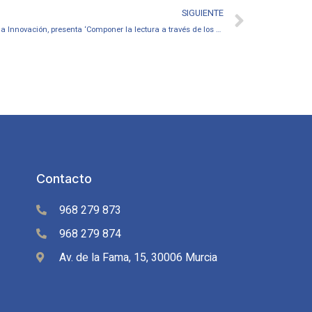
SIGUIENTE
UGT en el Día Mundial de la Creatividad y la Innovación, presenta ‘Componer la lectura a través de los objetos’, una guía didáctica para potenciar la creación en las aulas
Contacto
968 279 873
968 279 874
Av. de la Fama, 15, 30006 Murcia